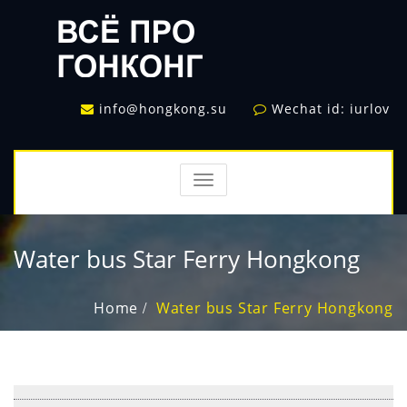
info@hongkong.su
Wechat id: iurlov
TOGGLE
NAVIGATION
Water bus Star Ferry Hongkong
Home
Water bus Star Ferry Hongkong