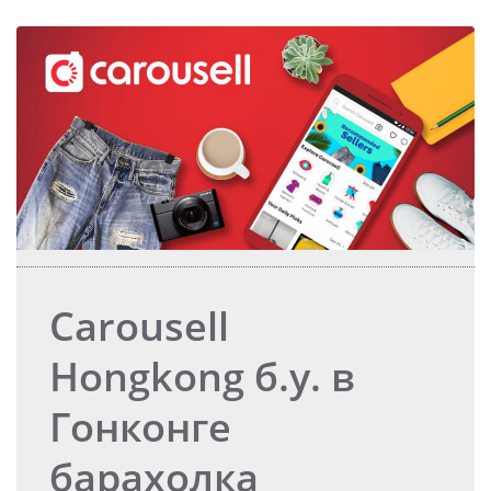
Carousell
Hongkong б.у. в
Гонконге
барахолка