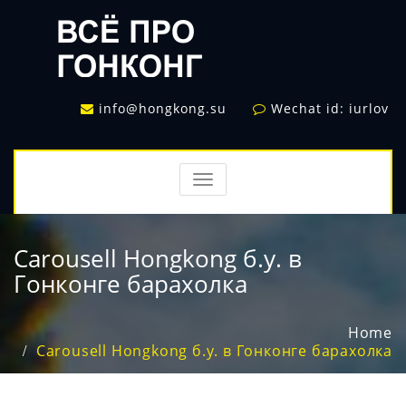
info@hongkong.su
Wechat id: iurlov
TOGGLE
NAVIGATION
Carousell Hongkong б.у. в
Гонконге барахолка
Home
Carousell Hongkong б.у. в Гонконге барахолка