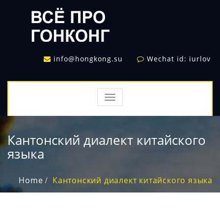
info@hongkong.su
Wechat id: iurlov
TOGGLE
NAVIGATION
Кантонский диалект китайского
языка
Home
Кантонский диалект китайского языка