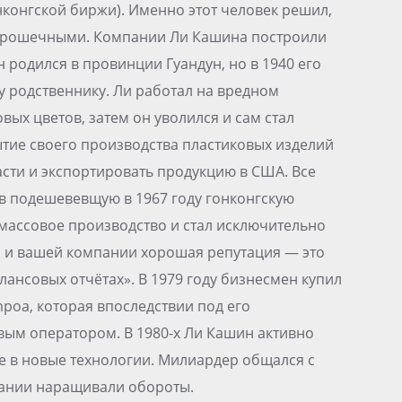
нконгской биржи). Именно этот человек решил,
 крошечными. Компании Ли Кашина построили
н родился в провинции Гуандун, но в 1940 его
у родственнику. Ли работал на вредном
вых цветов, затем он уволился и сам стал
тие своего производства пластиковых изделий
асти и экспортировать продукцию в США. Все
в подешевевщую в 1967 году гонконгскую
тмассовое производство и стал исключительно
а и вашей компании хорошая репутация — это
ансовых отчётах». В 1979 году бизнесмен купил
oa, которая впоследствии под его
ым оператором. В 1980-х Ли Кашин активно
же в новые технологии. Милиардер общался с
пании наращивали обороты.