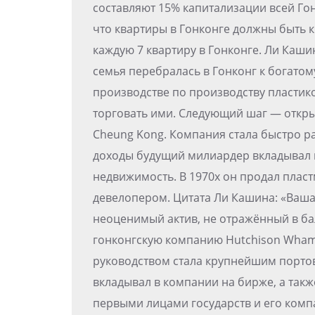
составляют 15% капитализации всей Го
что квартиры в Гонконге должны быть
каждую 7 квартиру в Гонконге. Ли Каши
семья перебралась в Гонконг к богатом
производстве по производству пластико
торговать ими. Следующий шаг — откры
Cheung Kong. Компания стала быстро р
доходы будущий милиардер вкладывал 
недвижимость. В 1970х он продал плас
девелопером. Цитата Ли Кашина: «Ваш
неоценимый актив, не отражённый в бал
гонконгскую компанию Hutchison Whamp
руководством стала крупнейшим портов
вкладывал в компании на бирже, а так
первыми лицами государств и его ком