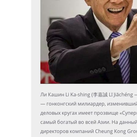
Ли Кашин Li Ka-shing (李嘉誠 Lǐ Jiāchéng
— гонконгский милиардер, изменивший 
деловых кругах имеет прозвище «Суперм
самый богатый во всей Азии. На данны
директоров компаний Cheung Kong Gro