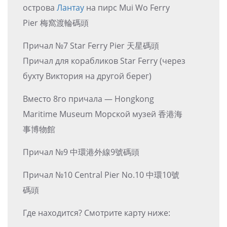
острова
Лантау
на пирс Mui Wo Ferry
Pier 梅窩渡輪碼頭
Причал №7 Star Ferry Pier 天星碼頭
Причал для корабликов Star Ferry (через
бухту Виктория на другой берег)
Вместо 8го причала — Hongkong
Maritime Museum Морской музей 香港海
事博物館
Причал №9 中環港外線9號碼頭
Причал №10 Central Pier No.10 中環10號
碼頭
Где находится? Смотрите карту ниже: