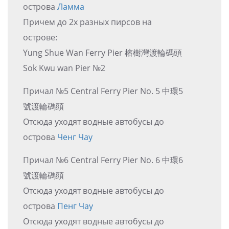
острова
Ламма
Причем до 2х разных пирсов на
острове:
Yung Shue Wan Ferry Pier 榕樹灣渡輪碼頭
Sok Kwu wan Pier №2
Причал №5 Central Ferry Pier No. 5 中環5
號渡輪碼頭
Отсюда уходят водные автобусы до
острова
Ченг Чау
Причал №6 Central Ferry Pier No. 6 中環6
號渡輪碼頭
Отсюда уходят водные автобусы до
острова
Пенг Чау
Отсюда уходят водные автобусы до