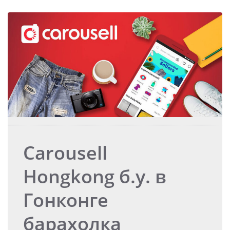
Carousell
Hongkong б.у. в
Гонконге
барахолка