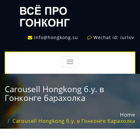
info@hongkong.su
Wechat id: iurlov
TOGGLE
NAVIGATION
Carousell Hongkong б.у. в
Гонконге барахолка
Home
Carousell Hongkong б.у. в Гонконге барахолка